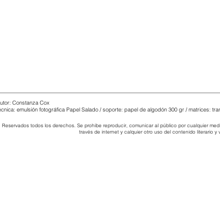
utor: Constanza Cox
écnica: emulsión fotográfica Papel Salado / soporte: papel
de algodón
300 gr / matrices: tr
Reservados todos los derechos. Se prohibe reproducir, comunicar al público por cualquier medio
través de internet y calquier otro uso del contenido literario y