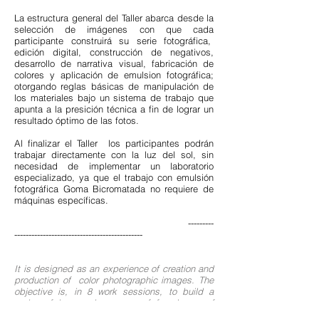
La estructura general del Taller abarca desde la
selección de imágenes con que cada
participante construirá su serie fotográfica,
edición digital, construcción de negativos,
desarrollo de narrativa visual, fabricación de
colores y aplicación de emulsion fotográfica;
otorgando reglas básicas de manipulación de
los materiales bajo un sistema de trabajo que
apunta a la presición técnica a fin de lograr un
resultado óptimo de las fotos.
Al finalizar el Taller los participantes podrán
trabajar directamente con la luz del sol, sin
necesidad de implementar un laboratorio
especializado, ya que el trabajo con emulsión
fotográfica Goma Bicromatada no requiere de
máquinas específicas.
---------
---------------------------------------------
It is designed as an experience of creation and
production of color photographic images. The
objective is, in 8 work sessions, to build a
series of images by means of four layers of
photo emulsion + cyan-magenta-yellow-black