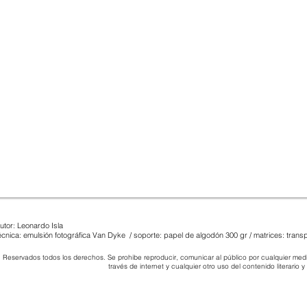
utor: Leonardo Isla
écnica: emulsión fotográfica Van Dyke / soporte: papel
de algodón
300 gr / matrices: trans
Reservados todos los derechos. Se prohibe reproducir, comunicar al público por cualquier medio
través de internet y cualquier otro uso del contenido literario y