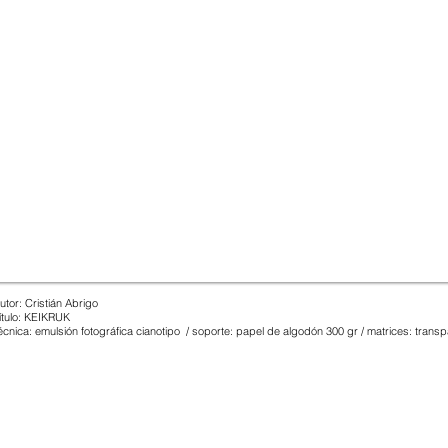
utor: Cristián Abrigo
ítulo: KEIKRUK
écnica: emulsión fotográfica cianotipo / soporte: papel
de algodón
300 gr / matrices: trans