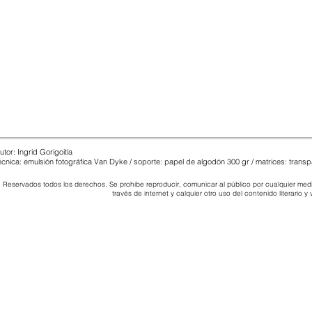
utor: Ingrid Gorigoitía
écnica: emulsión fotográfica Van Dyke / soporte: papel
de algodón
300 gr / matrices: trans
Reservados todos los derechos. Se prohibe reproducir, comunicar al público por cualquier medio
través de internet y calquier otro uso del contenido literario y