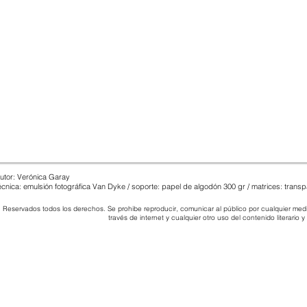
utor: Verónica Garay
écnica: emulsión fotográfica Van Dyke / soporte: papel
de algodón
300 gr / matrices: trans
Reservados todos los derechos. Se prohibe reproducir, comunicar al público por cualquier medio
través de internet y cualquier otro uso del contenido literario y